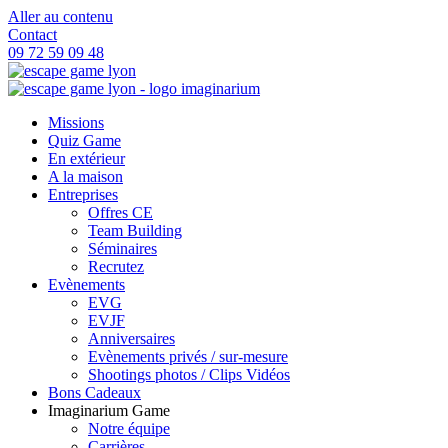
Aller au contenu
Contact
09 72 59 09 48
Missions
Quiz Game
En extérieur
A la maison
Entreprises
Offres CE
Team Building
Séminaires
Recrutez
Evènements
EVG
EVJF
Anniversaires
Evènements privés / sur-mesure
Shootings photos / Clips Vidéos
Bons Cadeaux
Imaginarium Game
Notre équipe
Carrières