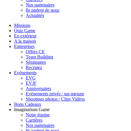
Nos partenaires
Ils parlent de nous
Actualités
Missions
Quiz Game
En extérieur
A la maison
Entreprises
Offres CE
Team Building
Séminaires
Recrutez
Evènements
EVG
EVJF
Anniversaires
Evènements privés / sur-mesure
Shootings photos / Clips Vidéos
Bons Cadeaux
Imaginarium Game
Notre équipe
Carrières
Nos partenaires
Ils parlent de nous