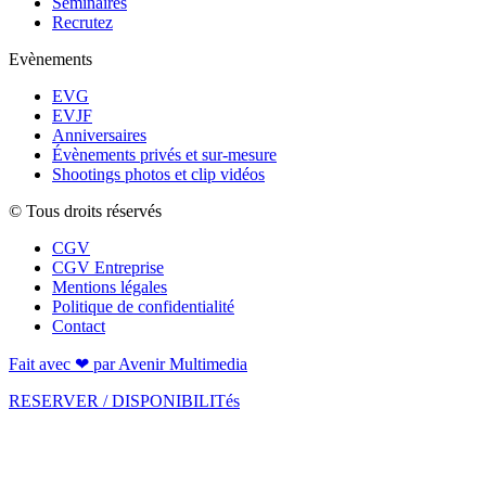
Séminaires
Recrutez
Evènements
EVG
EVJF
Anniversaires
Évènements privés et sur-mesure
Shootings photos et clip vidéos
© Tous droits réservés
CGV
CGV Entreprise
Mentions légales
Politique de confidentialité
Contact
Fait avec ❤ par
Avenir Multimedia
RESERVER / DISPONIBILITés